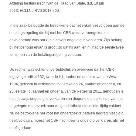
Afdeling bestuursrecht van de Raad van State, d.d. 10 juli
2013, ECLI:NL:RVS:2013:269.
In die zaak betoogde de betrokkene dat het enkel niet voldoen aan de
betalingsregeling die hij met het CBR was overeengekomen
onvoldoende was om zijn rijbewijs ongeldig te verklaren. Zijn belang
bij het behoud ervan is groot, zo gaf hij aan, en hij had de eerste twee
termijnen van de betalingsregeling voldaan.
De rechter was echter onverbiddellijk en overwoog dat het CBR
ingevolge artikel 132, tweede lid, aanhef en onder c, van de Wvw
1994, gelezen in verbinding met artikelen 24, aanhef en onder a, en
25, eerste lid, aanhef en onder a, van de Regeling 2011, gehouden is
het rijbewijs ongeldig te verklaren van diegene die de kosten van het
opgelegde onderzoek naar de geschiktheid niet of niet tijdig voldoet.
Nu de betrokkene het voor het onderzoek te betalen bedrag niet tijdig
heeft voldaan, moest het CBR het rijbewijs ongeldig verklaren, als het
heeft gedaan.