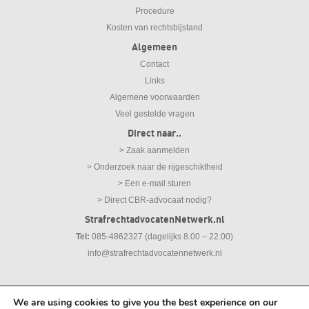
Procedure
Kosten van rechtsbijstand
Algemeen
Contact
Links
Algemene voorwaarden
Veel gestelde vragen
Direct naar..
> Zaak aanmelden
> Onderzoek naar de rijgeschiktheid
> Een e-mail sturen
> Direct CBR-advocaat nodig?
StrafrechtadvocatenNetwerk.nl
Tel:
085-4862327 (dagelijks 8.00 – 22.00)
info@strafrechtadvocatennetwerk.nl
We are using cookies to give you the best experience on our
© 2026
Strafrechtadvocaten Netwerk |
Disclaimer
|
Privacy Statement