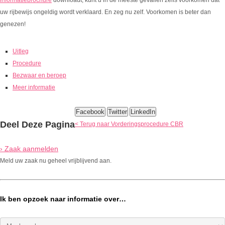
informatiebrochure
downloadt, kunt u in de meeste gevallen zelfs voorkomen dat
uw rijbewijs ongeldig wordt verklaard. En zeg nu zelf. Voorkomen is beter dan
genezen!
Uitleg
Procedure
Bezwaar en beroep
Meer informatie
Facebook
Twitter
LinkedIn
Deel Deze Pagina
< Terug naar Vorderingsprocedure CBR
› Zaak aanmelden
Meld uw zaak nu geheel vrijblijvend aan.
Ik ben opzoek naar informatie over…