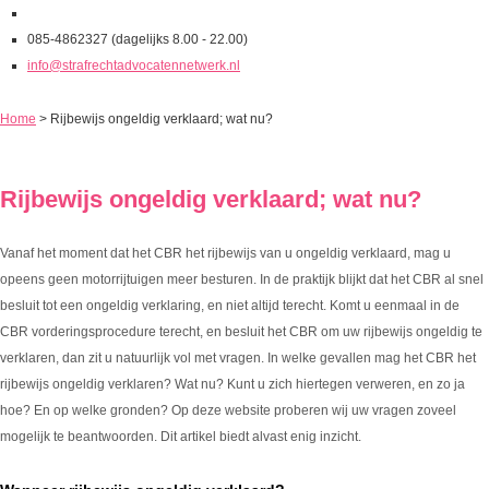
085-4862327 (dagelijks 8.00 - 22.00)
info@strafrechtadvocatennetwerk.nl
Home
>
Rijbewijs ongeldig verklaard; wat nu?
Rijbewijs ongeldig verklaard; wat nu?
Vanaf het moment dat het CBR het rijbewijs van u ongeldig verklaard, mag u
opeens geen motorrijtuigen meer besturen. In de praktijk blijkt dat het CBR al snel
besluit tot een ongeldig verklaring, en niet altijd terecht. Komt u eenmaal in de
CBR vorderingsprocedure terecht, en besluit het CBR om uw rijbewijs ongeldig te
verklaren, dan zit u natuurlijk vol met vragen. In welke gevallen mag het CBR het
rijbewijs ongeldig verklaren? Wat nu? Kunt u zich hiertegen verweren, en zo ja
hoe? En op welke gronden? Op deze website proberen wij uw vragen zoveel
mogelijk te beantwoorden. Dit artikel biedt alvast enig inzicht.