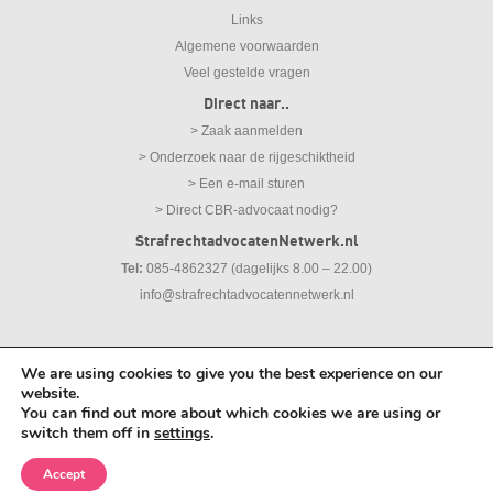
Links
Algemene voorwaarden
Veel gestelde vragen
Direct naar..
> Zaak aanmelden
> Onderzoek naar de rijgeschiktheid
> Een e-mail sturen
> Direct CBR-advocaat nodig?
StrafrechtadvocatenNetwerk.nl
Tel:
085-4862327 (dagelijks 8.00 – 22.00)
info@strafrechtadvocatennetwerk.nl
We are using cookies to give you the best experience on our
© 2026
Strafrechtadvocaten Netwerk |
Disclaimer
|
Privacy Statement
website.
You can find out more about which cookies we are using or
switch them off in
settings
.
Meld gratis en vrijblijvend uw zaak aan.
Accept
Zaak aanmelden