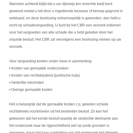
Wanneer achteraf blijkt dat u uw rijbewijs ten onrechte kwijt bent
geweest omdat u het door u ingediende bezwaar of beroep gegrond is
verklaard, en deze beslissing onherroepelijk is geworden, dan hebt u
recht op schadevergoeding. U kunt bij het CBR een verzoek indienen
voor het vergoeden van alle schade die u hebt geleden door het
onjuiste besluit. Het CBR zal vervolgens een beslissing nemen op uw
verzoek.
Voor vergoeding komen onder meer in aanmerking:
• Kosten van gemaakte onderzoeken
• Kosten van rechtsbijstand (juridische hulp)
• Gederfde inkomsten
• Overige gemaakte kosten
Het is belangrijk dat de gemaakte kosten c.q. geleden schade
rechtstreeks voortvloeien uit het bestreden besluit. Zo kan het
gebeuren dat het eerste besluit waarbij de verplichte deelname aan
het onderzoek naar de rijgeschiktheid wel op juiste gronden is
genomen, maar dat naar aanleiding van dat onderzoek het rijbewijs