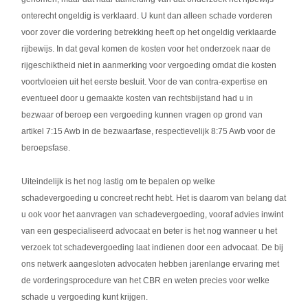
onterecht ongeldig is verklaard. U kunt dan alleen schade vorderen
voor zover die vordering betrekking heeft op het ongeldig verklaarde
rijbewijs. In dat geval komen de kosten voor het onderzoek naar de
rijgeschiktheid niet in aanmerking voor vergoeding omdat die kosten
voortvloeien uit het eerste besluit. Voor de van contra-expertise en
eventueel door u gemaakte kosten van rechtsbijstand had u in
bezwaar of beroep een vergoeding kunnen vragen op grond van
artikel 7:15 Awb in de bezwaarfase, respectievelijk 8:75 Awb voor de
beroepsfase.
Uiteindelijk is het nog lastig om te bepalen op welke
schadevergoeding u concreet recht hebt. Het is daarom van belang dat
u ook voor het aanvragen van schadevergoeding, vooraf advies inwint
van een gespecialiseerd advocaat en beter is het nog wanneer u het
verzoek tot schadevergoeding laat indienen door een advocaat. De bij
ons netwerk aangesloten advocaten hebben jarenlange ervaring met
de vorderingsprocedure van het CBR en weten precies voor welke
schade u vergoeding kunt krijgen.