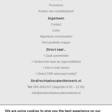
Procedure
Kosten van rechtsbijstand
Algemeen
Contact
Links
Algemene voorwaarden
Veel gestelde vragen
Direct naar..
> Zaak aanmelden
> Onderzoek naar de rijgeschiktheid
> Een e-mail sturen
> Direct CBR-advocaat nodig?
StrafrechtadvocatenNetwerk.nl
Tel:
085-4862327 (dagelijks 8.00 – 22.00)
info@strafrechtadvocatennetwerk.nl
We are using cookies to give you the best experience on our
© 2026
Strafrechtadvocaten Netwerk |
Disclaimer
|
Privacy Statement