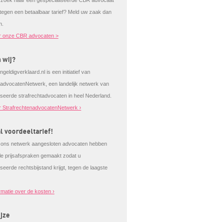
 zoek naar een gespecialiseerde CBR advocaat
 tegen een betaalbaar tarief? Meld uw zaak dan
n.
r onze CBR advocaten >
n wij?
ngeldigverklaard.nl is een initiatief van
tadvocatenNetwerk, een landelijk netwerk van
iseerde strafrechtadvocaten in heel Nederland.
 StrafrechtenadvocatenNetwerk ›
l voordeeltarief!
j ons netwerk aangesloten advocaten hebben
ale prijsafspraken gemaakt zodat u
seerde rechtsbijstand krijgt, tegen de laagste
rmatie over de kosten ›
jze