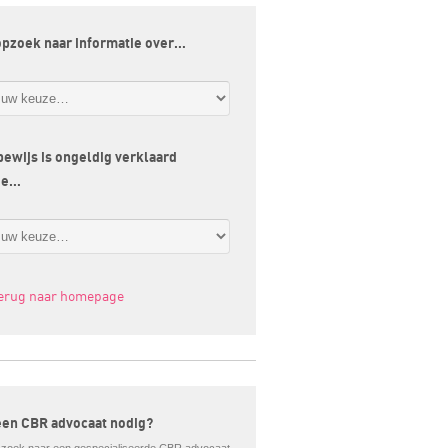
opzoek naar informatie over…
jbewijs is ongeldig verklaard
ge…
terug naar homepage
een CBR advocaat nodig?