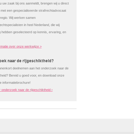
 uw zaak bij ons aanmeldt, brengen wij u direct
t met een gespecialiseerde strafrechtadvocaat
e regio. Wij werken samen
echtspecialisten in heel Nederland, die wij
g hebben geselecteerd op kennis, ervaring, en
rmatie over onze werkwijze >
ek naar de rijgeschiktheid?
nnenkort deelnemen aan het onderzoek naar de
ktheid? Bereid u goed voor, en download onze
de informatiebrochure!
 onderzoek naar de rijgeschiktheid ›