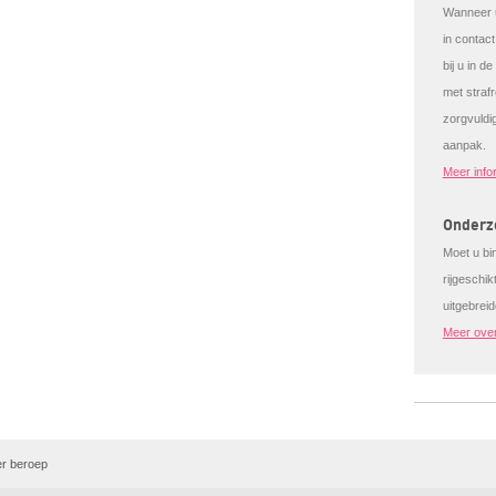
Wanneer u
in contac
bij u in d
met strafr
zorgvuldi
aanpak.
Meer info
Onderzo
Moet u bi
rijgeschi
uitgebrei
Meer over
er beroep