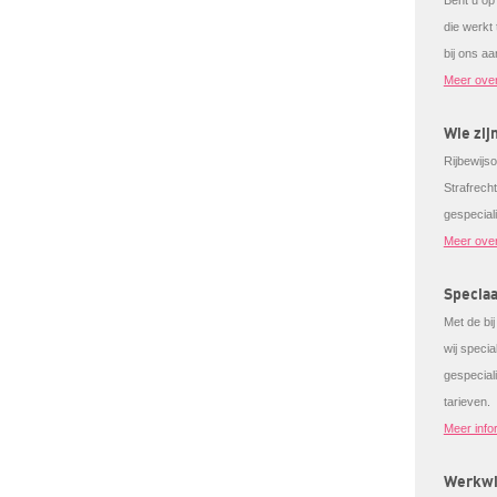
Bent u op
die werkt
bij ons aa
Meer ove
Wie zij
Rijbewijso
Strafrech
gespecial
Meer over
Speciaa
Met de bi
wij speci
gespeciali
tarieven.
Meer info
Werkwi