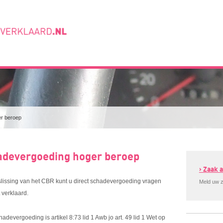
er beroep
hadevergoeding hoger beroep
› Zaak
lissing van het CBR kunt u direct schadevergoeding vragen
Meld uw z
 verklaard.
adevergoeding is artikel 8:73 lid 1 Awb jo art. 49 lid 1 Wet op