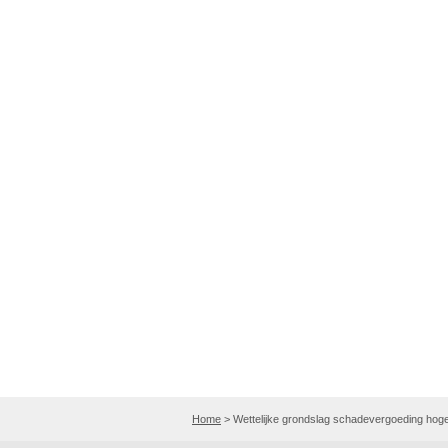
Home
>
Wettelijke grondslag schadevergoeding hog