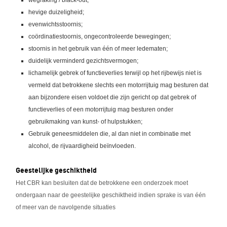
wegraking / black-out;
hevige duizeligheid;
evenwichtsstoornis;
coördinatiestoornis, ongecontroleerde bewegingen;
stoornis in het gebruik van één of meer ledematen;
duidelijk verminderd gezichtsvermogen;
lichamelijk gebrek of functieverlies terwijl op het rijbewijs niet is
vermeld dat betrokkene slechts een motorrijtuig mag besturen dat
aan bijzondere eisen voldoet die zijn gericht op dat gebrek of
functieverlies of een motorrijtuig mag besturen onder
gebruikmaking van kunst- of hulpstukken;
Gebruik geneesmiddelen die, al dan niet in combinatie met
alcohol, de rijvaardigheid beïnvloeden.
Geestelijke geschiktheid
Het CBR kan besluiten dat de betrokkene een onderzoek moet
ondergaan naar de geestelijke geschiktheid indien sprake is van één
of meer van de navolgende situaties