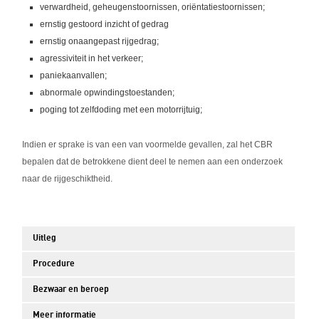
verwardheid, geheugenstoornissen, oriëntatiestoornissen;
ernstig gestoord inzicht of gedrag
ernstig onaangepast rijgedrag;
agressiviteit in het verkeer;
paniekaanvallen;
abnormale opwindingstoestanden;
poging tot zelfdoding met een motorrijtuig;
Indien er sprake is van een van voormelde gevallen, zal het CBR
bepalen dat de betrokkene dient deel te nemen aan een onderzoek
naar de rijgeschiktheid.
Uitleg
Procedure
Bezwaar en beroep
Meer informatie