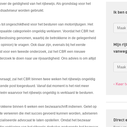
er de geldigheid van het rijbewijs. Als grondslag voor het
heidsadviseur worden gebruikt.
Ik ben 
tot ongeschiktheid voor het besturen van motorrijtuigen. Het
bepaalde categorieën ongeldig verklaren. Voordat het CBR het
e beslissing genomen, waarbij de betrokkene in de gelegenheid
Mijn ri
inion) te vragen. Ook daar zijn, evenals bij het eerste
vanwe
est voor een tweede onderzoek, zal het CBR een nieuwe
rzoek te doen naar uw rijvaardigheid. Ons advies is om altijd
vraagt, zal het CBR binnen twee weken het rijbewijs ongeldig
‹ Keer 
ekende post toegestuurd. Vanaf dat moment is het niet meer
eën waarvoor het rijbewijs ongeldig is verklaard te besturen.
rokkene binnen 6 weken een bezwaarschrift indienen. Gelet op
kte verweren die met succes gevoerd kunnen worden, adviseren
Direct 
ecialiseerde advocaat te laten opstellen. Omdat het bezwaar