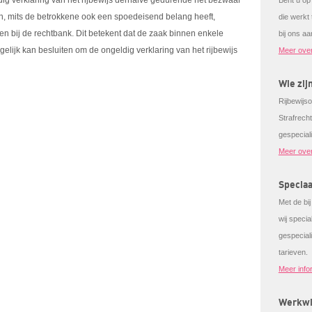
ig verklaring van het rijbewijs derhalve gedurende het bezwaar
Bent u op
llen, mits de betrokkene ook een spoedeisend belang heeft,
die werkt
en bij de rechtbank. Dit betekent dat de zaak binnen enkele
bij ons aa
lijk kan besluiten om de ongeldig verklaring van het rijbewijs
Meer ove
Wie zij
Rijbewijso
Strafrech
gespecial
Meer over
Speciaa
Met de bi
wij speci
gespeciali
tarieven.
Meer info
Werkwi