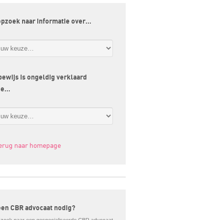
opzoek naar informatie over…
jbewijs is ongeldig verklaard
ge…
terug naar homepage
een CBR advocaat nodig?