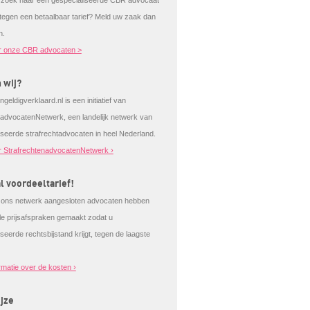
 zoek naar een gespecialiseerde CBR advocaat
 tegen een betaalbaar tarief? Meld uw zaak dan
n.
r onze CBR advocaten >
n wij?
ngeldigverklaard.nl is een initiatief van
tadvocatenNetwerk, een landelijk netwerk van
iseerde strafrechtadvocaten in heel Nederland.
 StrafrechtenadvocatenNetwerk ›
l voordeeltarief!
j ons netwerk aangesloten advocaten hebben
ale prijsafspraken gemaakt zodat u
seerde rechtsbijstand krijgt, tegen de laagste
rmatie over de kosten ›
jze