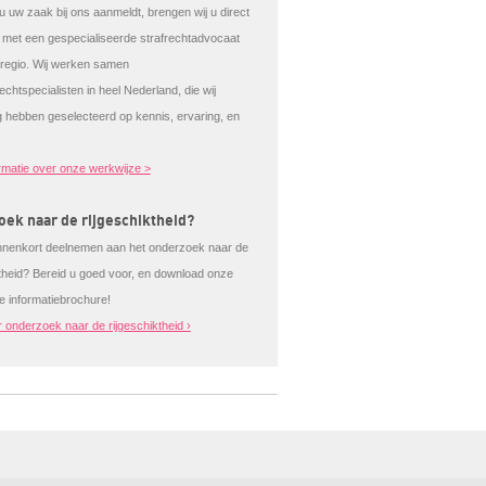
 uw zaak bij ons aanmeldt, brengen wij u direct
t met een gespecialiseerde strafrechtadvocaat
e regio. Wij werken samen
echtspecialisten in heel Nederland, die wij
g hebben geselecteerd op kennis, ervaring, en
rmatie over onze werkwijze >
ek naar de rijgeschiktheid?
nnenkort deelnemen aan het onderzoek naar de
ktheid? Bereid u goed voor, en download onze
de informatiebrochure!
 onderzoek naar de rijgeschiktheid ›