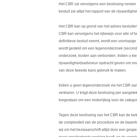
Het CBR zal vervolgens een beslissing nemen ov
besluit zal altijd het rapport van de rijvaardig
Het CBR kan op grond van het advies besluiten 
CBR kan vervolgens het rijbewijs voor alle of 
definitieve besluit neemt, wordt een voorlopig
wordt gesteld om een tegenonderzoek (second op
onderzoek, kosten aan verbonden. Indien u ki
rijvaardigheidsadviseur opdracht geven om onde
van deze tweede kans gebruik te maken.
Indien u geen tegenonderzoek via het CBR aan
verklaren. U krijgt deze beslissing per aanget
toegestaan om een motorrijtuig voor de categori
Tegen deze beslissing van het CBR kan de bet
de complexiteit van de procedure en de beper
wij om het bezwaarschrift altijd door een gesp