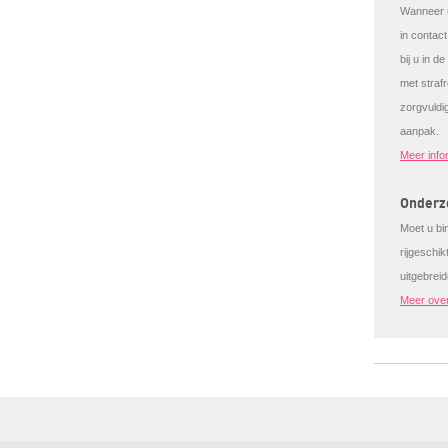
Wanneer u
in contac
bij u in d
met strafr
zorgvuldi
aanpak.
Meer info
Onderzo
Moet u bi
rijgeschi
uitgebrei
Meer over