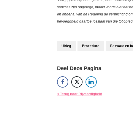
“Dat [appellant], naar gesteld, naar aanleiding
sancties zijn opgelegd, maakt voorts niet dat h
en onder a, van de Regeling de verplichting 
bevoegdheid daartoe losstaat van die tot oplegg
Uitleg
Procedure
Bezwaar en b
Deel Deze Pagina
< Terug naar Rijvaardigheid