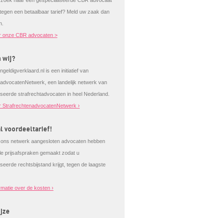
 zoek naar een gespecialiseerde CBR advocaat
 tegen een betaalbaar tarief? Meld uw zaak dan
n.
r onze CBR advocaten >
n wij?
ngeldigverklaard.nl is een initiatief van
tadvocatenNetwerk, een landelijk netwerk van
iseerde strafrechtadvocaten in heel Nederland.
 StrafrechtenadvocatenNetwerk ›
l voordeeltarief!
j ons netwerk aangesloten advocaten hebben
ale prijsafspraken gemaakt zodat u
seerde rechtsbijstand krijgt, tegen de laagste
rmatie over de kosten ›
jze