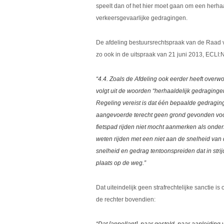
speelt dan of het hier moet gaan om een herh
verkeersgevaarlijke gedragingen.
De afdeling bestuursrechtspraak van de Raad vo
zo ook in de uitspraak van 21 juni 2013, ECLI
“4.4. Zoals de Afdeling ook eerder heeft overw
volgt uit de woorden “herhaaldelijk gedragingen
Regeling vereist is dat één bepaalde gedraging
aangevoerde terecht geen grond gevonden voor
fietspad rijden niet mocht aanmerken als onder
weten rijden met een niet aan de snelheid van
snelheid en gedrag tentoonspreiden dat in stri
plaats op de weg.”
Dat uiteindelijk geen strafrechtelijke sanctie 
de rechter bovendien: