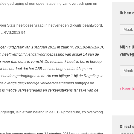
aalde gedraging of een opeenstapeling van overtredingen en
Ik ben 
or State heeft deze vraag in het verleden dikwijls beantwoord,
:NL:RVS:2013:94:
Mijn ri
ogen (uitspraak van 1 februari 2012 in zaak nr. 201102489/1/A3),
vanwe
 heeft verricht” niet dat voor toepassing van artikel 14 van de
 meer dan eens is verricht. De rechtbank heeft in het in beroep
 het oordeel dat het CBR het met hoge snelheid op een
scheiden gedragingen in de zin van bijlage 1 bij de Regeling, te
 de overige gelijksoortige verkeersdeelnemers aangepaste
‹ Keer 
jd is met de verkeersregels en verkeerstekens ter zake van de
is opgelegd, is niet van belang in de CBR-procedure, zo overwoog
Direct 