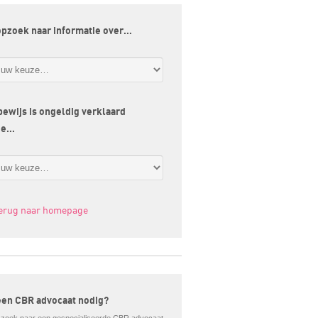
opzoek naar informatie over…
jbewijs is ongeldig verklaard
ge…
terug naar homepage
een CBR advocaat nodig?