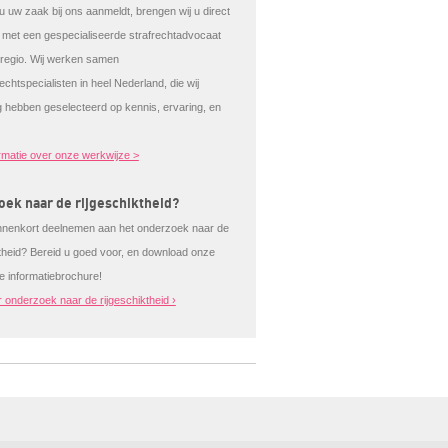
 uw zaak bij ons aanmeldt, brengen wij u direct
t met een gespecialiseerde strafrechtadvocaat
e regio. Wij werken samen
echtspecialisten in heel Nederland, die wij
g hebben geselecteerd op kennis, ervaring, en
rmatie over onze werkwijze >
ek naar de rijgeschiktheid?
nnenkort deelnemen aan het onderzoek naar de
ktheid? Bereid u goed voor, en download onze
de informatiebrochure!
 onderzoek naar de rijgeschiktheid ›