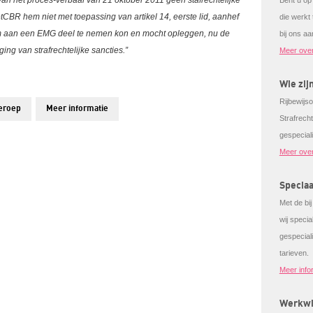
 van het proces-verbaal van 21 oktober 2011 geen stafrechtelijke
Bent u op
etCBR hem niet met toepassing van artikel 14, eerste lid, aanhef
die werkt
om aan een EMG deel te nemen kon en mocht opleggen, nu de
bij ons aa
ing van strafrechtelijke sancties.”
Meer ove
Wie zij
Rijbewijso
eroep
Meer informatie
Strafrech
gespecial
Meer over
Speciaa
Met de bi
wij speci
gespeciali
tarieven.
Meer info
Werkwi