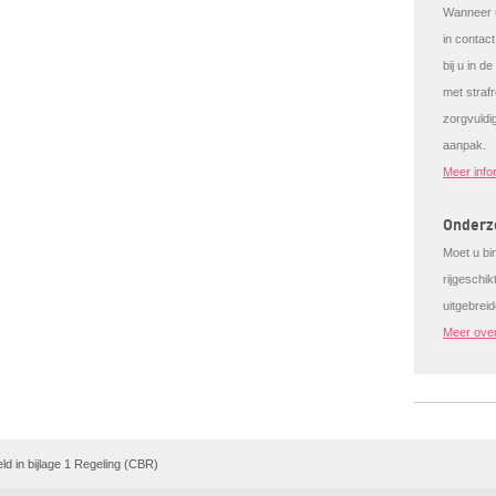
Wanneer u
in contac
bij u in d
met strafr
zorgvuldi
aanpak.
Meer info
Onderzo
Moet u bi
rijgeschi
uitgebrei
Meer over
ld in bijlage 1 Regeling (CBR)