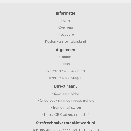
Informatie
Home
Over ons
Procedure
Kosten van rechtsbijstand
Algemeen
Contact
Links
Algemene voorwaarden
Veel gestelde vragen
Direct naar..
> Zaak aanmelden
> Onderzoek naar de rijgeschiktheid
> Een e-mail sturen
> Direct CBR-advocaat nodig?
StrafrechtadvocatenNetwerk.nl
Tel:
085-4862327 (dagelijks 8.00 – 22.00)