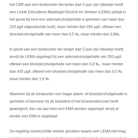
het CBR aan een bestuurder die korter dan 5 jaar zijn rijbewijs heeft
een Lichte Educatieve Maatregel Alcohol en Verkeer (LEMA) oplegt in
het geval bij hem een ademalcoholgehalte is gemeten van meer dan
220 μg/l uitgeademde lucht, maar minder dan 350 μg/l, oftewel een
bloedalcoholgehalte van meer dan 0,5 ‰, maar minder dan 0,8‰.
In geval van een bestuurder die langer dan 5 jaar zijn rijbewijs heeft,
wordt de LEMA opgelegd bij een ademalcoholgehalte van 350 μg/l,
oftewel een bloedalcoholgehalte van meer dan 0,8 ‰, maar minder
dan 435 μg/l, oftewel een bloedalcoholgehalte van meer dan 0,5 ‰,
maar minder dan 1,0 ‰.
Wanneer bij de bestuurder een hoger adem- of bloedalcoholgehalte is
gemeten of wanneer hij de blaastest of het bloedonderzoek heeft
geweigerd, dan zal aan hem een EMA worden opgelegd, tenzij al
eerder een EMA is opgelegd.
De regeling noemt echter enkele gevallen waarin een LEMA niet mag