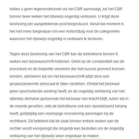
Indien u geen tegenonderzoek via het CBR aanvraagt, zal het CBR
binnen twee weken het rijbewijs ongeldig verklaren. U krijgt deze
beslissing per aangetekende post toegestuurd. Vanaf dat moment is
het niet meer toegestaan om een motorrijtuig voor de categorieën
waarvoor het rijbewijs ongeldig is verklaard te besturen.
Tegen deze beslissing van het CBR kan de betrokkene binnen 6
weken een bezwaarschrift indienen. Gelet op de complexiteit van de
procedure en de beperkte verweren die met succes gevoerd kunnen
worden, adviseren wij om het bezwaarschrift altijd door een
gespecialiseerde advocaat te laten opstellen. Omdat het bezwaar
geen opschortende werking heeft, en de ongeldig verklaring van het
rijbewijs derhalve gedurende het bezwaar van kracht blijft, zullen wij in
de meeste gevallen, mits de betrokkene ook een spoedeisend belang
heeft, gelijktijdig een voorlopige voorziening aanvragen bij de
rechtbank. Dit betekent dat de zaak binnen enkele weken aan de
rechter wordt voorgelegd die mogelijk kan besluiten om de ongeldig
verklaring van het rijbewijs weer ongedaan te maken.