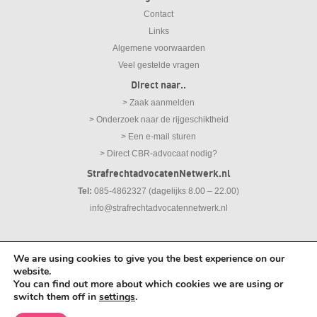
Contact
Links
Algemene voorwaarden
Veel gestelde vragen
Direct naar..
> Zaak aanmelden
> Onderzoek naar de rijgeschiktheid
> Een e-mail sturen
> Direct CBR-advocaat nodig?
StrafrechtadvocatenNetwerk.nl
Tel:
085-4862327 (dagelijks 8.00 – 22.00)
info@strafrechtadvocatennetwerk.nl
We are using cookies to give you the best experience on our
© 2026
Strafrechtadvocaten Netwerk |
Disclaimer
|
Privacy Statement
website.
You can find out more about which cookies we are using or
switch them off in
settings
.
Meld gratis en vrijblijvend uw zaak aan.