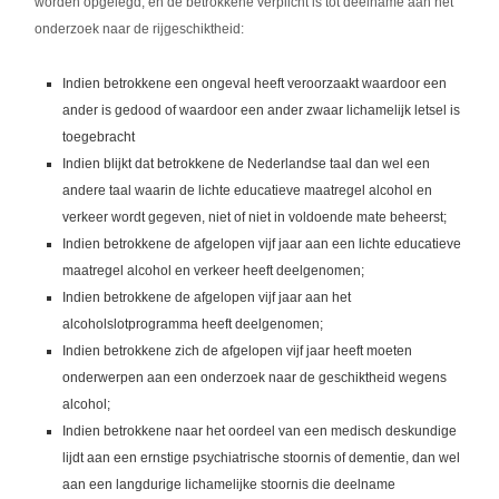
worden opgelegd, en de betrokkene verplicht is tot deelname aan het
onderzoek naar de rijgeschiktheid:
Indien betrokkene een ongeval heeft veroorzaakt waardoor een
ander is gedood of waardoor een ander zwaar lichamelijk letsel is
toegebracht
Indien blijkt dat betrokkene de Nederlandse taal dan wel een
andere taal waarin de lichte educatieve maatregel alcohol en
verkeer wordt gegeven, niet of niet in voldoende mate beheerst;
Indien betrokkene de afgelopen vijf jaar aan een lichte educatieve
maatregel alcohol en verkeer heeft deelgenomen;
Indien betrokkene de afgelopen vijf jaar aan het
alcoholslotprogramma heeft deelgenomen;
Indien betrokkene zich de afgelopen vijf jaar heeft moeten
onderwerpen aan een onderzoek naar de geschiktheid wegens
alcohol;
Indien betrokkene naar het oordeel van een medisch deskundige
lijdt aan een ernstige psychiatrische stoornis of dementie, dan wel
aan een langdurige lichamelijke stoornis die deelname