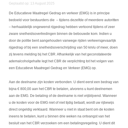
Geplaatst op: 13 August 2025
De Educatieve Maatregel Gedrag en verkeer (EMG) is in principe
bedoeld voor bestuurders die – tijdens dezelfde of meerdere autoritten
– herhaaldelijk ongewenst rijgedrag hebben vertoond tijdens of zeer
zware snelheidsovertredingen binnen de bebouwde kom. Indien u
door de politie bent aangehouden vanwege rijden verkeersgevaarlijk
rijgedrag of bij een snelheidsoverschrijding van 50 km/u of meer, doen
zij tevens melding bij het CBR. Afhankelijk van het geconstateerde
ademalcoholgehalte legt het CBR de verplichting tot het volgen van
een Educatieve Maatregel Gedrag en Verkeer (EMG) op.
Aan de deelname zijn kosten verbonden. U dient eerst een bedrag van
bijna € 800,00 aan het CBR te betalen, alvorens u kunt deelnemen
aan de EMG. De betaling of de deelname is niet vrijblijvend. Wanneer
u de kosten voor de EMG niet of niet tijdig betaalt, wordt uw rijbewijs
direct ongeldig verklaard. Wanneer u niet in staat bent om de kosten
ineens te betalen, kunt u binnen drie weken na ontvangst van het
besluit van het CBR verzoeken om een betalingsregeling. U dient dit