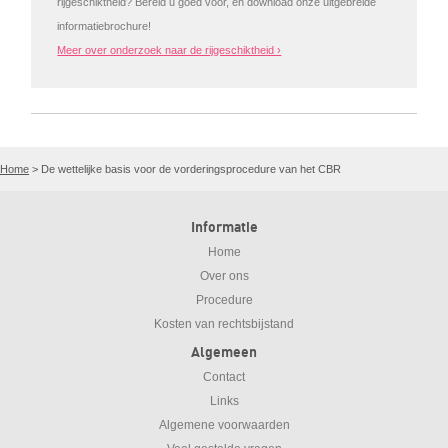
rijgeschiktheid? Bereid u goed voor, en download onze uitgebreide
informatiebrochure!
Meer over onderzoek naar de rijgeschiktheid ›
Home
>
De wettelijke basis voor de vorderingsprocedure van het CBR
Informatie
Home
Over ons
Procedure
Kosten van rechtsbijstand
Algemeen
Contact
Links
Algemene voorwaarden